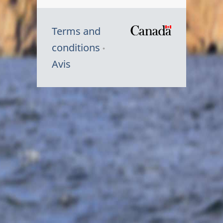
Terms and
/
conditions
Symbole
Avis
du
gouvernem
du
Canada