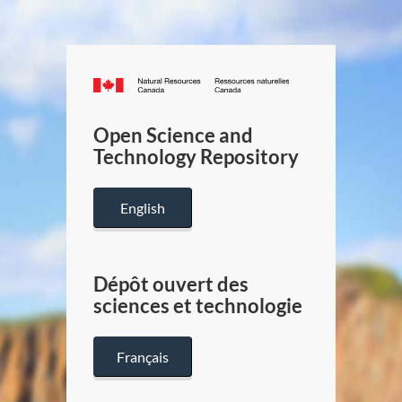
Canada.ca
/
Gouverneme
Open Science and
du
Technology Repository
Canada
English
Dépôt ouvert des
sciences et technologie
Français