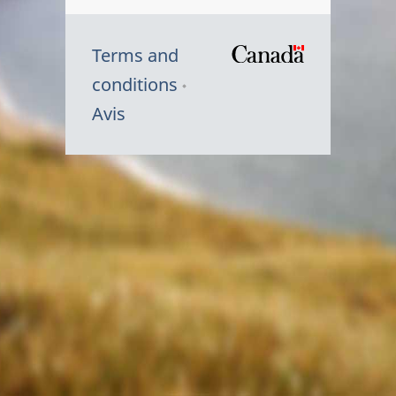
Terms and
/
conditions
Symbole
Avis
du
gouvernem
du
Canada