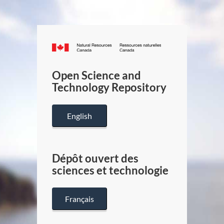
Canada.ca
/
Gouverneme
Open Science and
du
Technology Repository
Canada
English
Dépôt ouvert des
sciences et technologie
Français