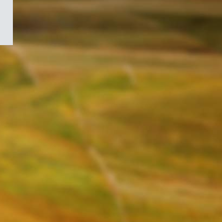
/
Symbole
du
gouvernement
du
Canada