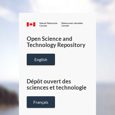
Canada.ca
/
Gouverneme
Open Science and
du
Technology Repository
Canada
English
Dépôt ouvert des
sciences et technologie
Français