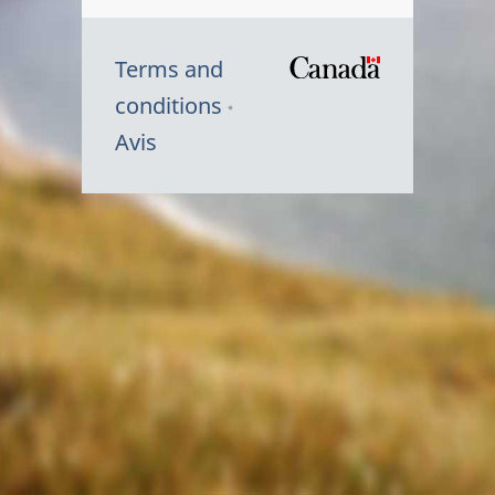
Terms and
/
conditions
Symbole
Avis
du
gouvernem
du
Canada