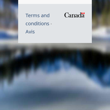
Terms and
/
conditions
Symbole
Avis
du
gouvernem
du
Canada