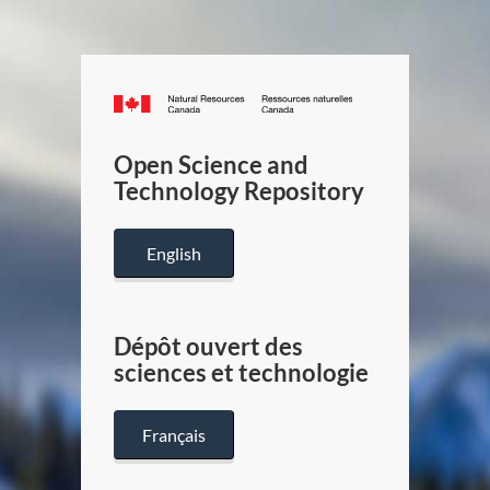
Canada.ca
/
Gouverneme
Open Science and
du
Technology Repository
Canada
English
Dépôt ouvert des
sciences et technologie
Français