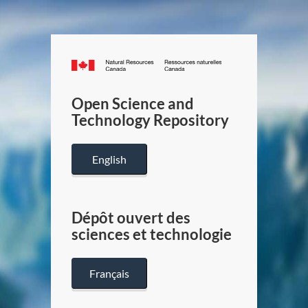
Canada.ca
/
Gouverneme
Open Science and
du
Technology Repository
Canada
English
Dépôt ouvert des
sciences et technologie
Français