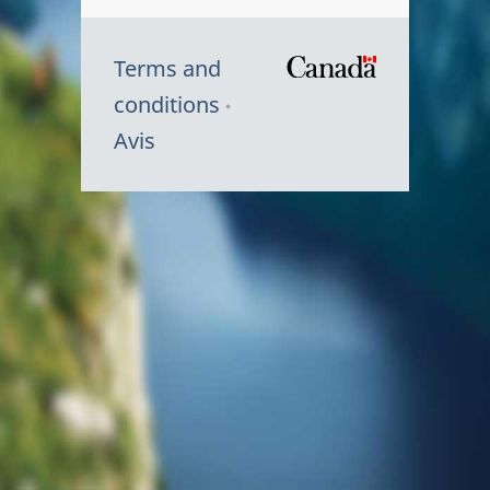
Terms and
/
conditions
Symbole
Avis
du
gouvernem
du
Canada