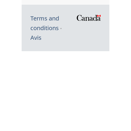
Terms and
/
conditions
Symbole
Avis
du
gouvernem
du
Canada