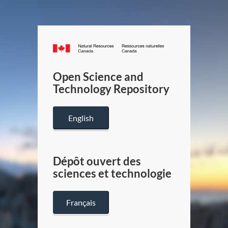
Canada.ca
/
Gouverneme
Open Science and
du
Technology Repository
Canada
English
Dépôt ouvert des
sciences et technologie
Français