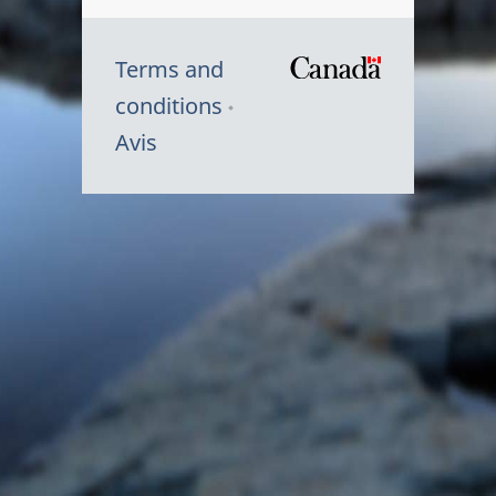
Terms and
/
conditions
Symbole
Avis
du
gouvernem
du
Canada