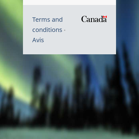
Terms and
/
conditions
Symbole
Avis
du
gouvernem
du
Canada