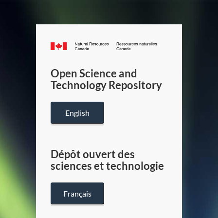
Canada.ca
/
Gouverneme
Open Science and
du
Technology Repository
Canada
English
Dépôt ouvert des
sciences et technologie
Français