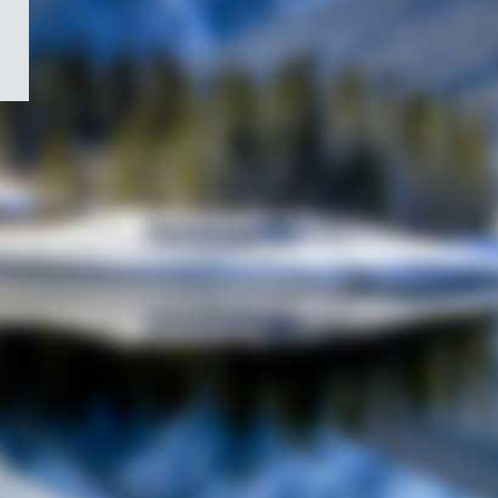
/
Symbole
du
gouvernement
du
Canada