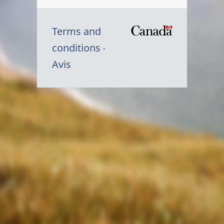
Terms and
/
conditions
Symbole
Avis
du
gouvernem
du
Canada