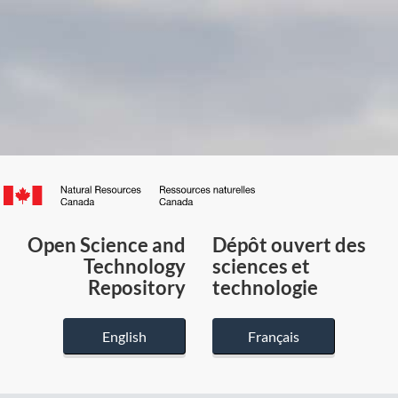
Canada.ca
/
Gouvernement
Open Science and
Dépôt ouvert des
du
Technology
sciences et
Canada
Repository
technologie
English
Français