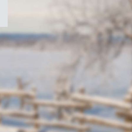
/
Symbole
du
gouvernement
du
Canada