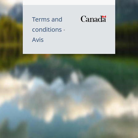
Terms and
/
conditions
Symbole
Avis
du
gouvernem
du
Canada