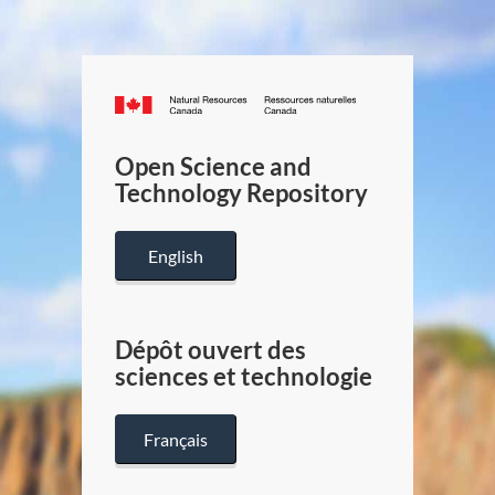
Canada.ca
/
Gouverneme
Open Science and
du
Technology Repository
Canada
English
Dépôt ouvert des
sciences et technologie
Français