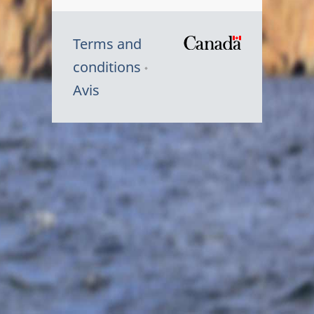
Terms and
/
conditions
Symbole
Avis
du
gouvernem
du
Canada