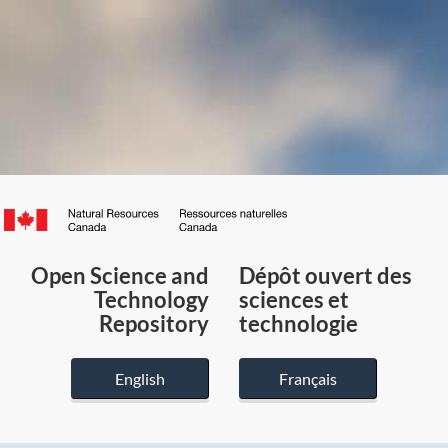
Canada.ca
/
Gouvernement
Open Science and
Dépôt ouvert des
du
Technology
sciences et
Canada
Repository
technologie
English
Français