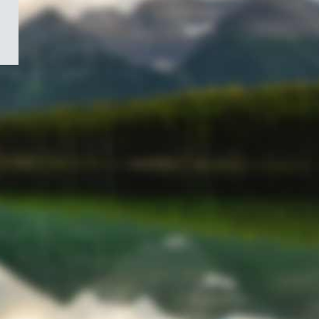
/
Symbole
du
gouvernement
du
Canada