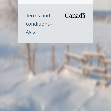
Terms and
/
conditions
Symbole
Avis
du
gouvernem
du
Canada