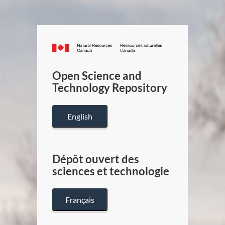
Canada.ca
/
Gouverneme
Open Science and
du
Technology Repository
Canada
English
Dépôt ouvert des
sciences et technologie
Français