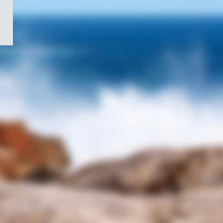
/
Symbole
du
gouvernement
du
Canada