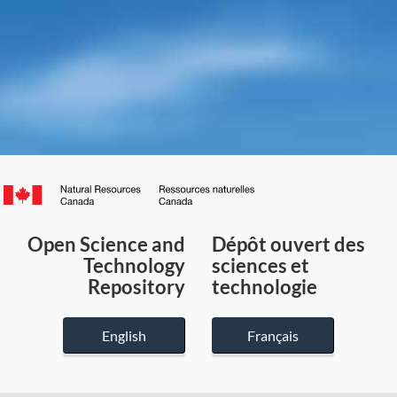
Canada.ca
/
Gouvernement
Open Science and
Dépôt ouvert des
du
Technology
sciences et
Canada
Repository
technologie
English
Français