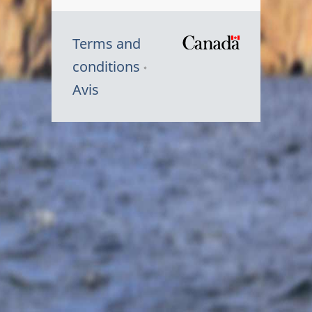
Terms and
/
conditions
Symbole
Avis
du
gouvernem
du
Canada