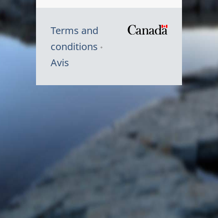
Terms and
/
conditions
Symbole
Avis
du
gouvernem
du
Canada