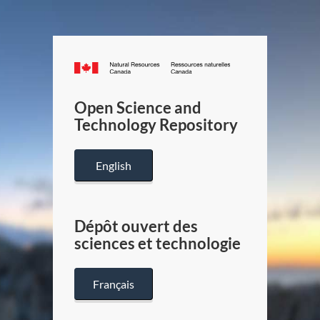
Canada.ca
/
Gouverneme
Open Science and
du
Technology Repository
Canada
English
Dépôt ouvert des
sciences et technologie
Français