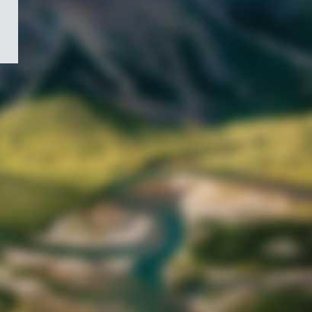
/
Symbole
du
gouvernement
du
Canada