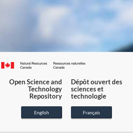
Canada.ca
/
Gouvernement
Open Science and
Dépôt ouvert des
du
Technology
sciences et
Canada
Repository
technologie
English
Français