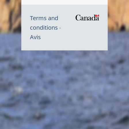
Terms and
/
conditions
Symbole
Avis
du
gouvernem
du
Canada