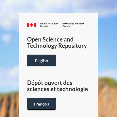
Canada.ca
/
Gouverneme
Open Science and
du
Technology Repository
Canada
English
Dépôt ouvert des
sciences et technologie
Français