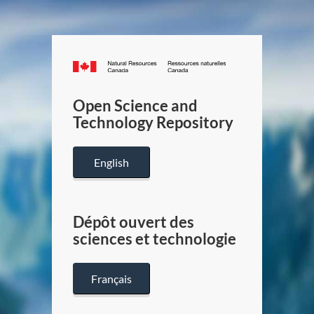
Canada.ca
/
Gouverneme
Open Science and
du
Technology Repository
Canada
English
Dépôt ouvert des
sciences et technologie
Français