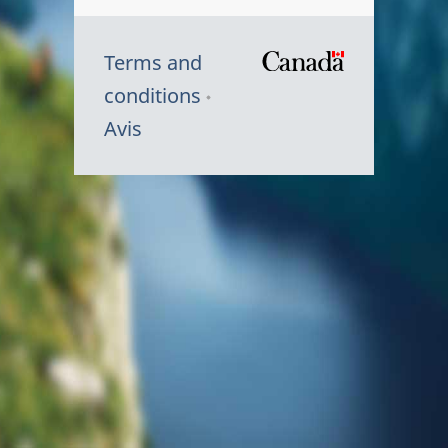
Terms and
/
conditions
Symbole
Avis
du
gouvernem
du
Canada