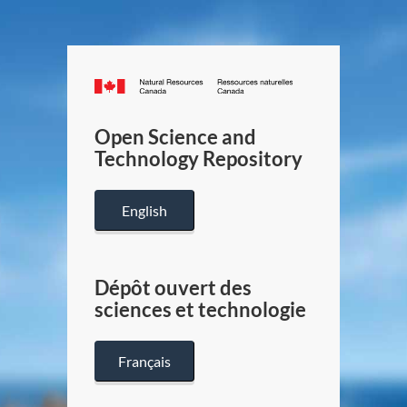
Canada.ca
/
Gouverneme
Open Science and
du
Technology Repository
Canada
English
Dépôt ouvert des
sciences et technologie
Français