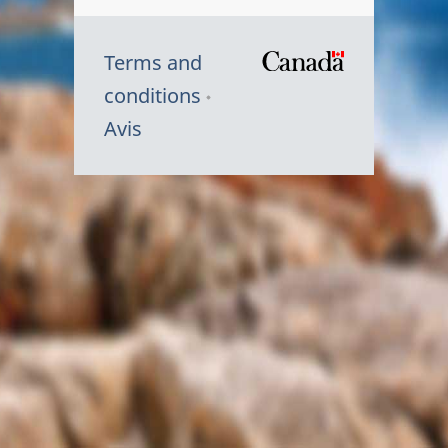
Terms and
/
conditions
Symbole
Avis
du
gouvernem
du
Canada