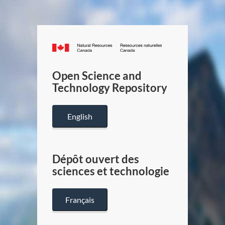
Canada.ca
/
Gouverneme
Open Science and
du
Technology Repository
Canada
English
Dépôt ouvert des
sciences et technologie
Français