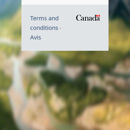
Terms and
/
conditions
Symbole
Avis
du
gouvernem
du
Canada