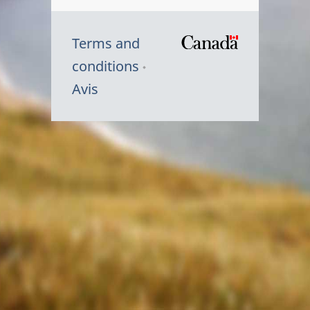
Terms and
/
conditions
Symbole
Avis
du
gouvernem
du
Canada