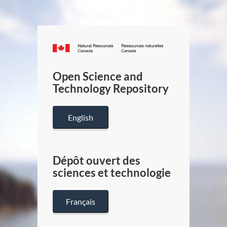
Canada.ca
/
Gouverneme
Open Science and
du
Technology Repository
Canada
English
Dépôt ouvert des
sciences et technologie
Français