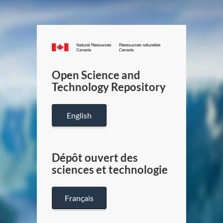
Canada.ca
/
Gouverneme
Open Science and
du
Technology Repository
Canada
English
Dépôt ouvert des
sciences et technologie
Français