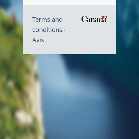
Terms and
/
conditions
Symbole
Avis
du
gouvernem
du
Canada