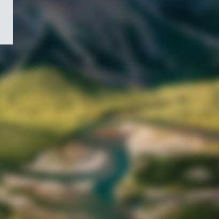
/
Symbole
du
gouvernement
du
Canada