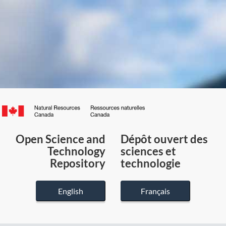
Canada.ca
/
Gouvernement
Open Science and
Dépôt ouvert des
du
Technology
sciences et
Canada
Repository
technologie
English
Français