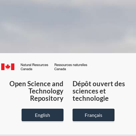
Canada.ca
/
Gouvernement
Open Science and
Dépôt ouvert des
du
Technology
sciences et
Canada
Repository
technologie
English
Français