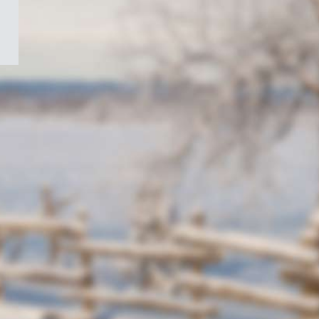
/
Symbole
du
gouvernement
du
Canada