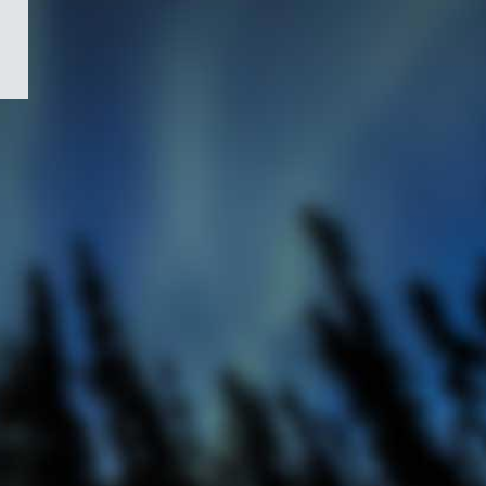
/
Symbole
du
gouvernement
du
Canada