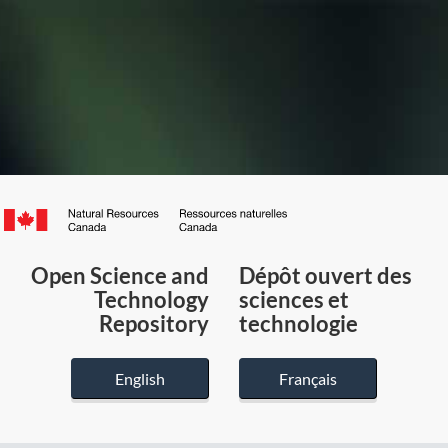
Canada.ca
/
Gouvernement
Open Science and
Dépôt ouvert des
du
Technology
sciences et
Canada
Repository
technologie
English
Français