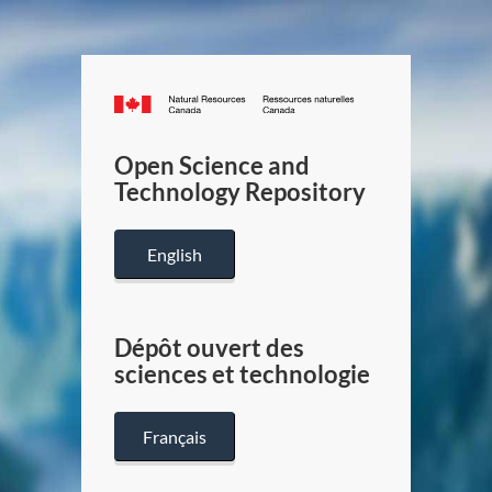
Canada.ca
/
Gouverneme
Open Science and
du
Technology Repository
Canada
English
Dépôt ouvert des
sciences et technologie
Français