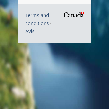
Terms and
/
conditions
Symbole
Avis
du
gouvernem
du
Canada