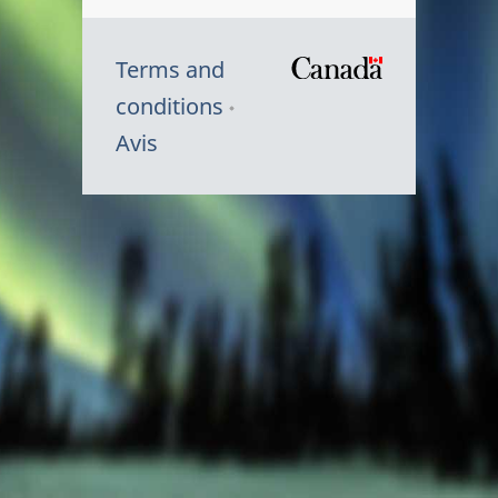
Terms and
/
conditions
Symbole
Avis
du
gouvernem
du
Canada