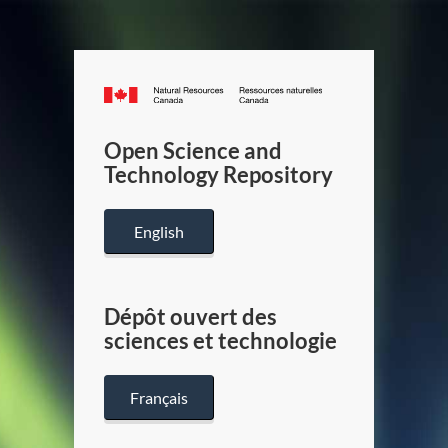
Canada.ca
/
Gouverneme
Open Science and
du
Technology Repository
Canada
English
Dépôt ouvert des
sciences et technologie
Français