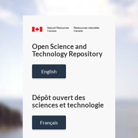
Canada.ca
/
Gouverneme
Open Science and
du
Technology Repository
Canada
English
Dépôt ouvert des
sciences et technologie
Français