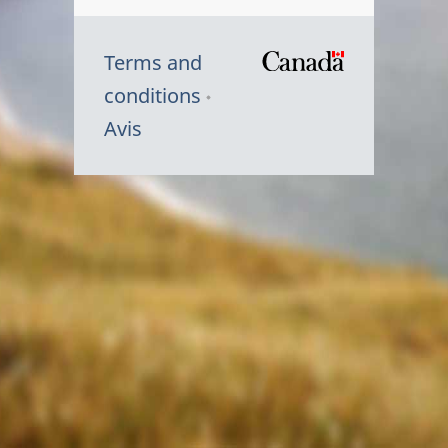
Terms and
/
conditions
Symbole
Avis
du
gouvernem
du
Canada