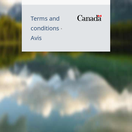
Terms and
/
conditions
Symbole
Avis
du
gouvernem
du
Canada