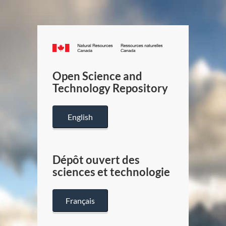
Canada.ca
/
Gouverneme
Open Science and
du
Technology Repository
Canada
English
Dépôt ouvert des
sciences et technologie
Français