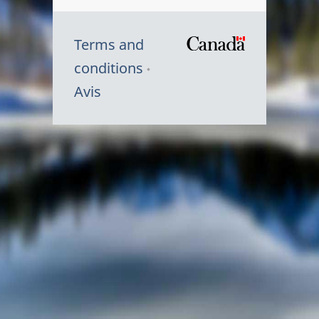
Terms and
/
conditions
Symbole
Avis
du
gouvernem
du
Canada