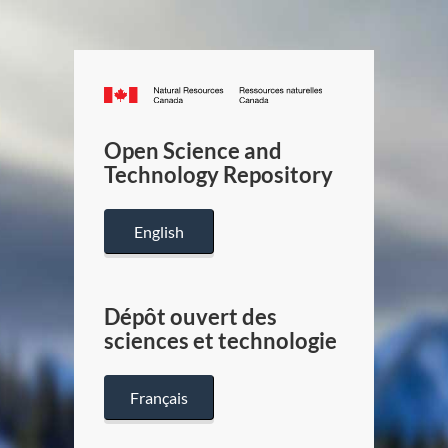
Canada.ca
/
Gouverneme
Open Science and
du
Technology Repository
Canada
English
Dépôt ouvert des
sciences et technologie
Français