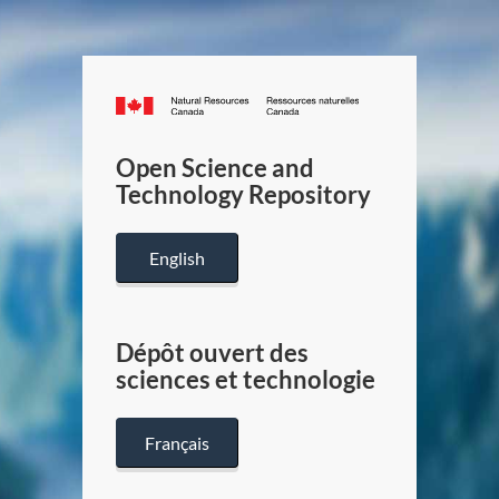
Canada.ca
/
Gouverneme
Open Science and
du
Technology Repository
Canada
English
Dépôt ouvert des
sciences et technologie
Français