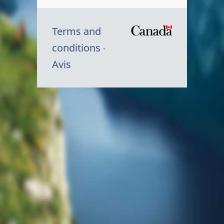
Terms and
/
conditions
Symbole
Avis
du
gouvernem
du
Canada