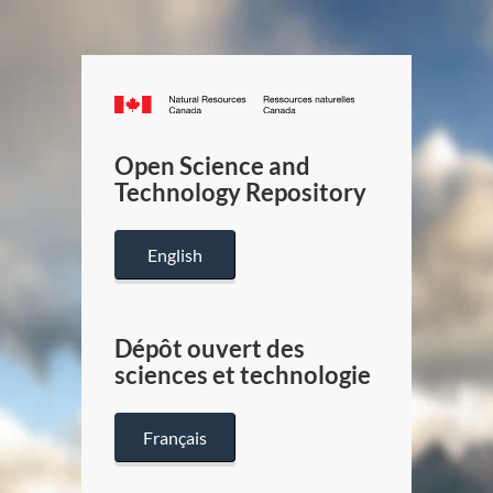
Canada.ca
/
Gouverneme
Open Science and
du
Technology Repository
Canada
English
Dépôt ouvert des
sciences et technologie
Français