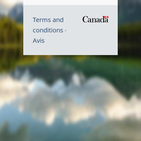
Terms and
/
conditions
Symbole
Avis
du
gouvernem
du
Canada