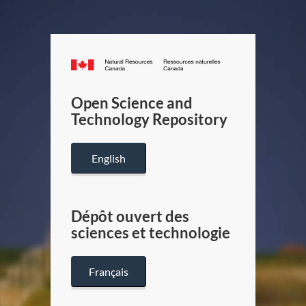
Canada.ca
/
Gouverneme
Open Science and
du
Technology Repository
Canada
English
Dépôt ouvert des
sciences et technologie
Français