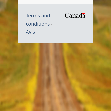
Terms and
/
conditions
Symbole
Avis
du
gouvernem
du
Canada