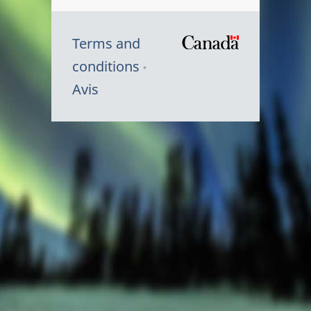
Terms and
/
conditions
Symbole
Avis
du
gouvernem
du
Canada