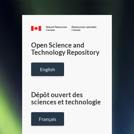
Canada.ca
/
Gouverneme
Open Science and
du
Technology Repository
Canada
English
Dépôt ouvert des
sciences et technologie
Français