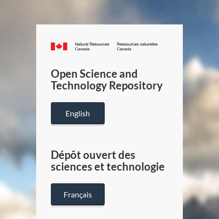
Canada.ca
/
Gouverneme
Open Science and
du
Technology Repository
Canada
English
Dépôt ouvert des
sciences et technologie
Français