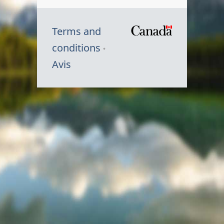
Terms and
/
conditions
Symbole
Avis
du
gouvernem
du
Canada