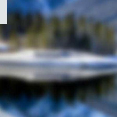
/
Symbole
du
gouvernement
du
Canada