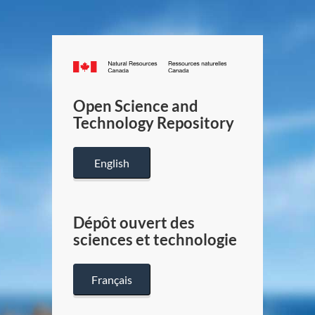
Canada.ca
/
Gouverneme
Open Science and
du
Technology Repository
Canada
English
Dépôt ouvert des
sciences et technologie
Français