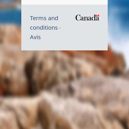
Terms and
/
conditions
Symbole
Avis
du
gouvernem
du
Canada