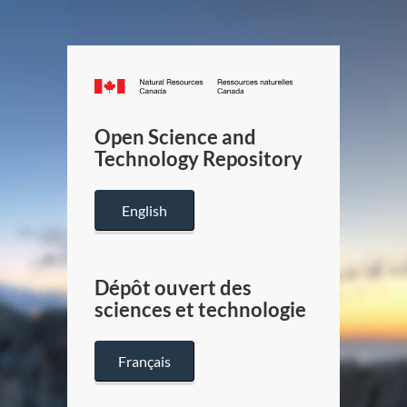
Canada.ca
/
Gouverneme
Open Science and
du
Technology Repository
Canada
English
Dépôt ouvert des
sciences et technologie
Français