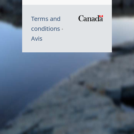
Terms and
/
conditions
Symbole
Avis
du
gouvernem
du
Canada