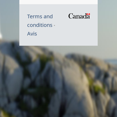
Terms and
/
conditions
Symbole
Avis
du
gouvernem
du
Canada