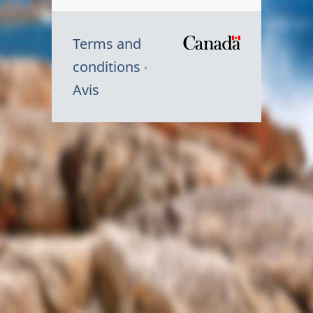
Terms and
/
conditions
Symbole
Avis
du
gouvernem
du
Canada