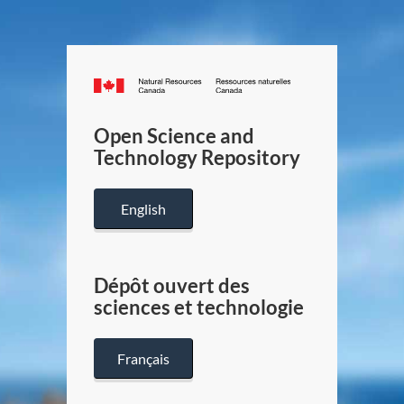
Canada.ca
/
Gouverneme
Open Science and
du
Technology Repository
Canada
English
Dépôt ouvert des
sciences et technologie
Français