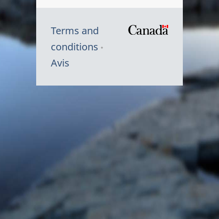
Terms and
/
conditions
Symbole
Avis
du
gouvernem
du
Canada