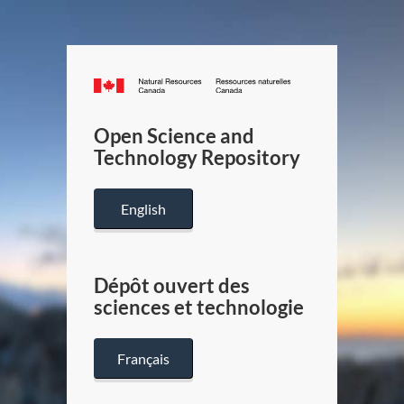
Canada.ca
/
Gouverneme
Open Science and
du
Technology Repository
Canada
English
Dépôt ouvert des
sciences et technologie
Français