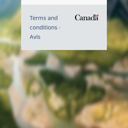
Terms and
/
conditions
Symbole
Avis
du
gouvernem
du
Canada