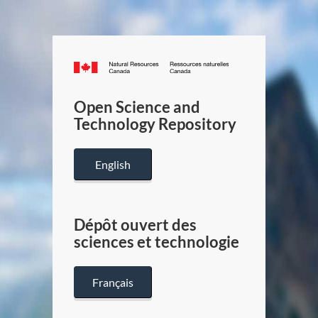
Canada.ca
/
Gouverneme
Open Science and
du
Technology Repository
Canada
English
Dépôt ouvert des
sciences et technologie
Français