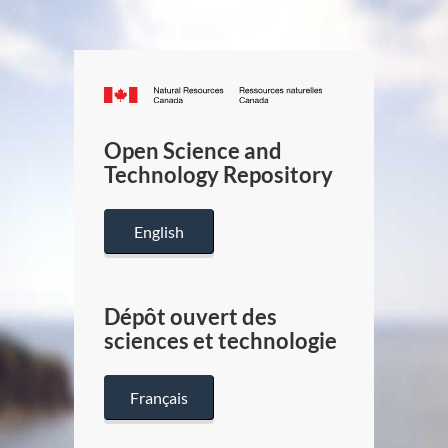
Canada.ca
/
Gouverneme
Open Science and
du
Technology Repository
Canada
English
Dépôt ouvert des
sciences et technologie
Français