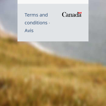
Terms and
/
conditions
Symbole
Avis
du
gouvernem
du
Canada