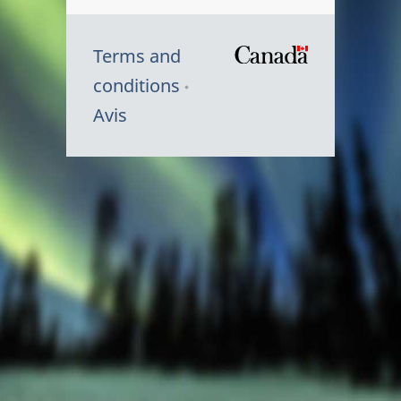
Terms and
/
conditions
Symbole
Avis
du
gouvernem
du
Canada