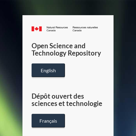
Canada.ca
/
Gouverneme
Open Science and
du
Technology Repository
Canada
English
Dépôt ouvert des
sciences et technologie
Français