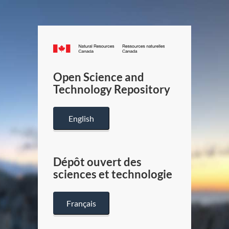
Canada.ca
/
Gouverneme
Open Science and
du
Technology Repository
Canada
English
Dépôt ouvert des
sciences et technologie
Français