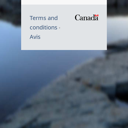
Terms and
/
conditions
Symbole
Avis
du
gouvernem
du
Canada