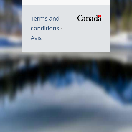
Terms and
/
conditions
Symbole
Avis
du
gouvernem
du
Canada