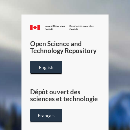
Canada.ca
/
Gouverneme
Open Science and
du
Technology Repository
Canada
English
Dépôt ouvert des
sciences et technologie
Français